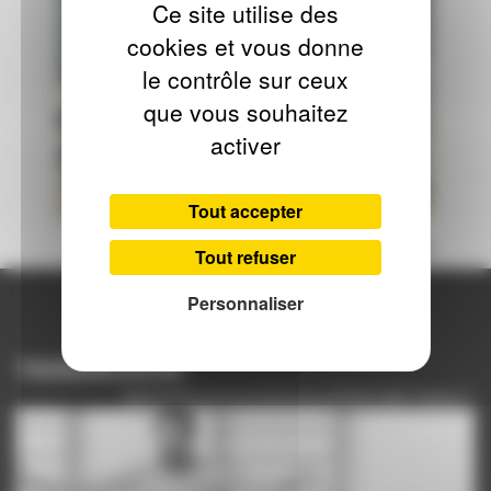
Ce site utilise des
cookies et vous donne
le contrôle sur ceux
que vous souhaitez
activer
Tout accepter
1 / 3
Tout refuser
Personnaliser
TRANSMISSION
DÉCOUVREZ LES ACTIVITÉS DU CENTRE D'ART VOCAL